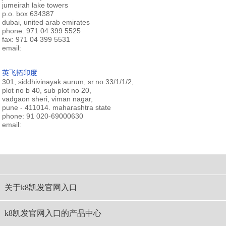
jumeirah lake towers
p.o. box 634387
dubai, united arab emirates
phone: 971 04 399 5525
fax: 971 04 399 5531
email:
英飞拓印度
301, siddhivinayak aurum, sr.no.33/1/1/2,
plot no b 40, sub plot no 20,
vadgaon sheri, viman nagar,
pune - 411014. maharashtra state
phone: 91 020-69000630
email:
关于k8凯发官网入口
k8凯发官网入口的产品中心