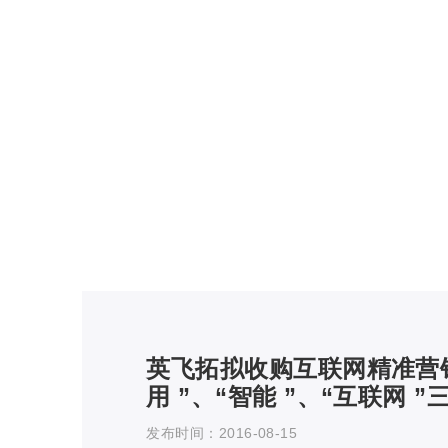
英飞拓拟收购互联网精准营
用 ”、“智能 ”、“互联网 
发布时间：2016-08-15