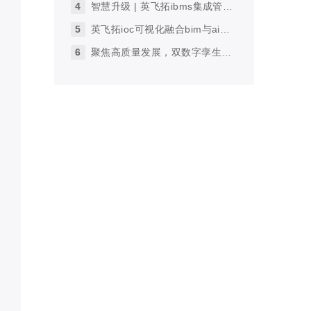
智慧升级 | 英飞拓ibms集成管理系统打造楼宇管理新标杆
英飞拓ioc可视化融合bim与ai，全方位赋能智慧运营！
聚焦高质量发展，双数字孪生为园区安装“智慧大脑”