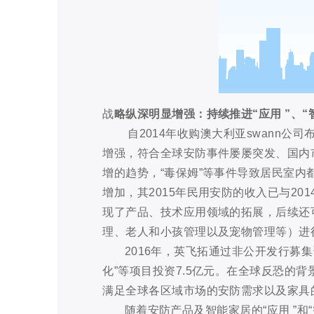
战
略纵深明显增强：持续推进“应用 ”、“智
自2014年收购澳大利亚swann公
增强，符合全球安防事件屡屡突发、国内
增的趋势，“毒保姆”等事件导致居民室
增加，其2015年民用安防的收入已与2
现了产品、技术应用领域的拓展，后续还
理、老人和小孩管理以及宠物管理等）进行
2016年，英飞拓通过非公开发行募集资
化”等项目投资7.5亿元。在全球反恐的
满足全球各区域市场的安防需求以及家具的
随着安防产品及智能家居的“应用 ”和“