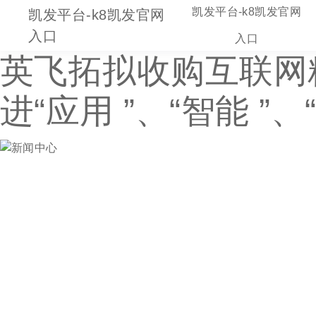
凯发平台-k8凯发官网
凯发平台-k8凯发官网
入口
入口
英飞拓拟收购互联网
进“应用 ”、“智能 ”
新闻中心
新型智慧城市K8凯发官网入口的