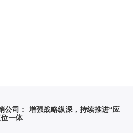
销公司： 增强战略纵深，持续推进“应
”三位一体