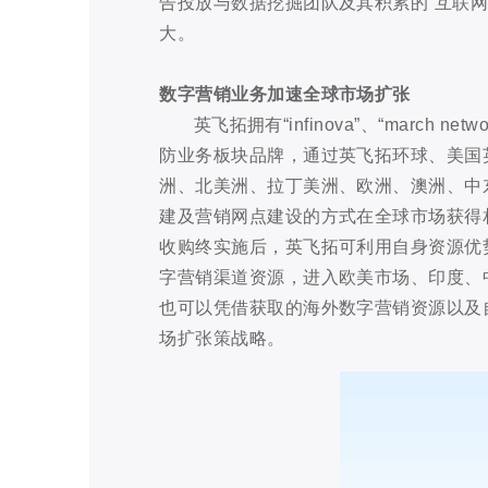
告投放与数据挖掘团队及其积累的“互联网
大。
数字营销业务加速全球市场扩张
英飞拓拥有“infinova”、“march ne
防业务板块品牌，通过英飞拓环球、美国
洲、北美洲、拉丁美洲、欧洲、澳洲、中
建及营销网点建设的方式在全球市场获得
收购终实施后，英飞拓可利用自身资源优
字营销渠道资源，进入欧美市场、印度、
也可以凭借获取的海外数字营销资源以及
场扩张策战略。