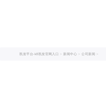
凯发平台-k8凯发官网入口
新闻中心
公司新闻