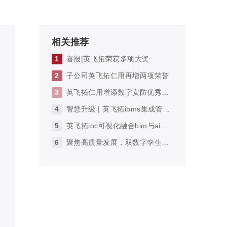
相关推荐
喜报|英飞拓荣获多项大奖
子公司英飞拓仁用再增两项荣誉
英飞拓仁用增添数字安防优秀集成商荣誉
智慧升级 | 英飞拓ibms集成管理系统打造楼宇管理新标杆
英飞拓ioc可视化融合bim与ai，全方位赋能智慧运营！
聚焦高质量发展，双数字孪生为园区安装“智慧大脑”