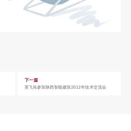
下一篇
英飞拓参加陕西智能建筑2012年技术交流会