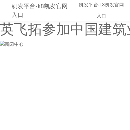
凯发平台-k8凯发官网
凯发平台-k8凯发官网
入口
入口
英飞拓参加中国建筑业
新闻中心
新型智慧城市K8凯发官网入口的