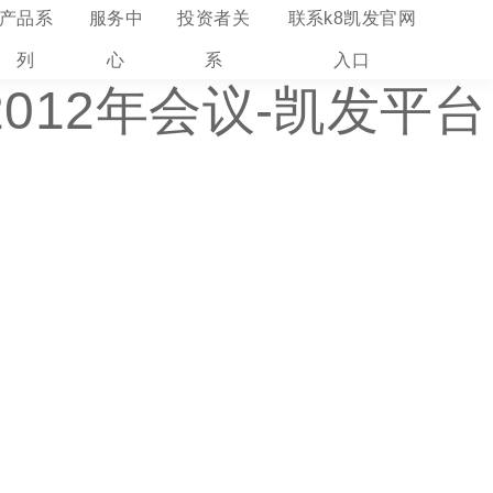
产品系
服务中
投资者关
联系k8凯发官网
列
心
系
入口
12年会议-凯发平台