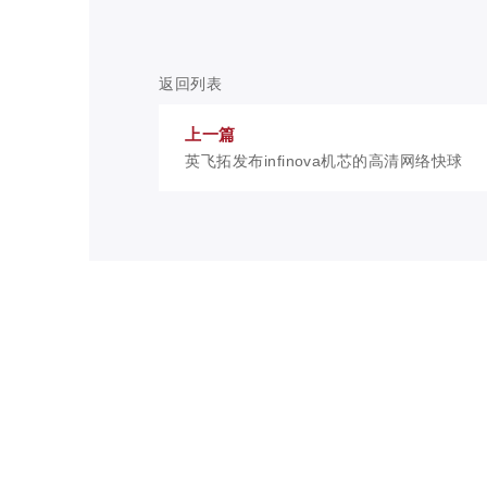
返回列表
上一篇
英飞拓发布infinova机芯的高清网络快球