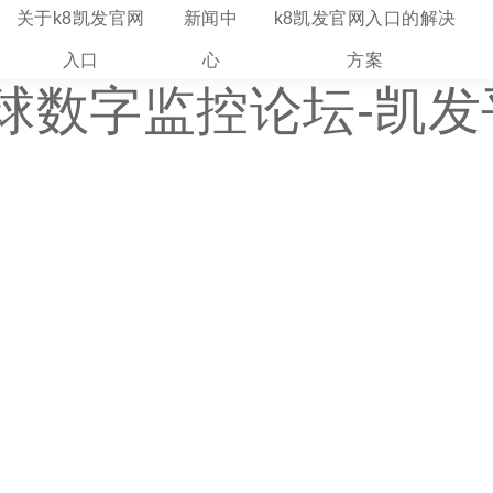
关于k8凯发官网
新闻中
k8凯发官网入口的解决
入口
心
方案
全球数字监控论坛-凯
解决方案提供商、建设商和运营服务商