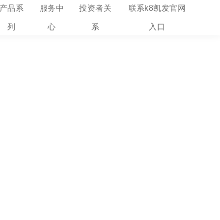
产品系
服务中
投资者关
联系k8凯发官网
列
心
系
入口