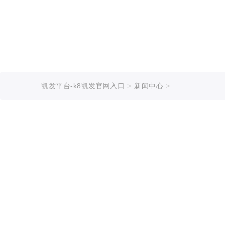
凯发平台-k8凯发官网入口
新闻中心