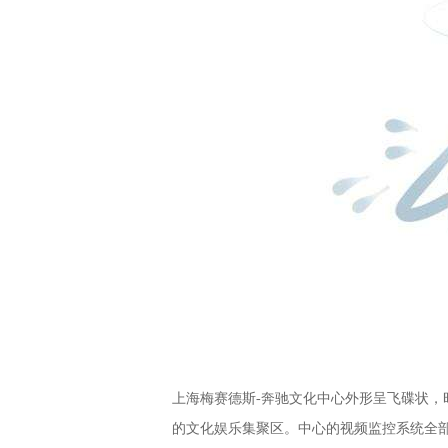
上海梅赛德斯-奔驰文化中心外形呈飞碟状，
的文化娱乐集聚区。中心的视频监控系统全