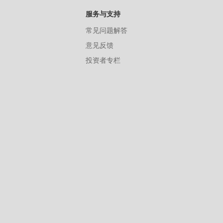
服务与支持
常见问题解答
意见反馈
投资者专栏