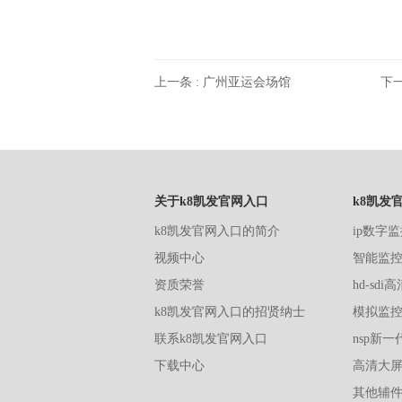
上一条 :
广州亚运会场馆
下一
关于k8凯发官网入口
k8凯发
k8凯发官网入口的简介
ip数字
视频中心
智能监
资质荣誉
hd-sd
k8凯发官网入口的招贤纳士
模拟监
联系k8凯发官网入口
nsp新
下载中心
高清大
其他辅