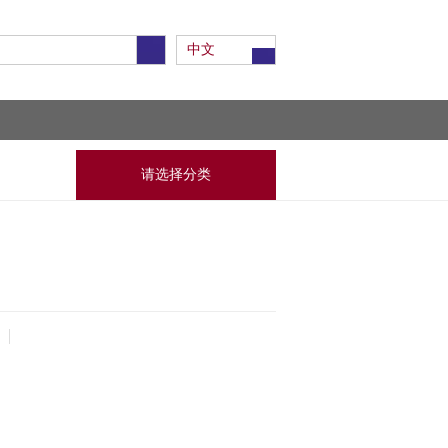
中文
请选择分类
）