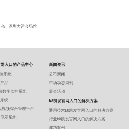
条 :
深圳大运会场馆
官网入口的产品中心
新闻资讯
监控系统
公司新闻
控产品
市场动态周刊
i高清数字监控系统
展会活动
控系统
k8凯发官网入口的解决方案
一代视频综合管理平台
通用技术k8凯发官网入口的解决方案
屏显示系统
行业k8凯发官网入口的解决方案
件
成功案例