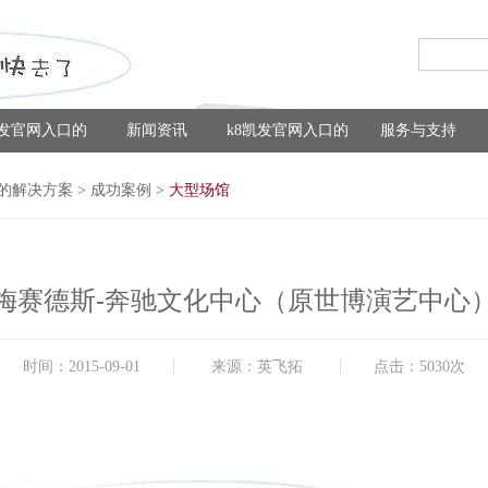
凯发官网入口的
新闻资讯
k8凯发官网入口的
服务与支持
产品中心
解决方案
口的解决方案
>
成功案例
>
大型场馆
梅赛德斯-奔驰文化中心（原世博演艺中心
时间：2015-09-01
来源：英飞拓
点击：5030次