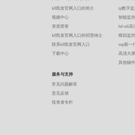
k8凯发官网入口的简介
ip数字
视频中心
智能监
资质荣誉
hd-sd
k8凯发官网入口的招贤纳士
模拟监
联系k8凯发官网入口
nsp新
下载中心
高清大
其他辅
服务与支持
常见问题解答
意见反馈
投资者专栏