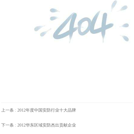
上一条 :
2012年度中国安防行业十大品牌
下一条 :
2012华东区域安防杰出贡献企业