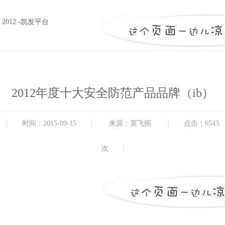
2012 -凯发平台
2012年度十大安全防范产品品牌（ib）
时间：2015-09-15
来源：英飞拓
点击：6543
次