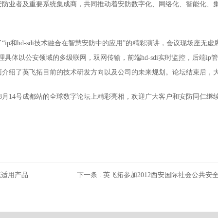
安防业者及重要系统集成商，共同推动着安防数字化、网络化、智能化、
p和hd-sdi技术融合在智慧安防中的应用”的精彩演讲，会议现场座无虚席。
具体以公安领域的多级联网，双网传输，前端hd-sdi实时监控，后端i
面介绍了英飞拓目前的技术研发方向以及公司的未来规划。论坛结束后，
、8月14号成都站的全球数字论坛上精彩亮相，欢迎广大客户和安防同仁继
统适用产品
下一条 :
英飞拓参加2012西安国际社会公共安