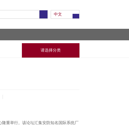
中文
请选择分类
家会议中心隆重举行。该论坛汇集安防知名国际系统厂