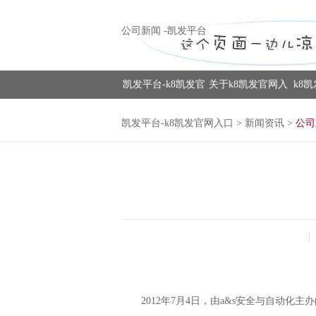
公司新闻 -凯发平台
凯发平台-k8凯发官
关于k8凯发官网入
k8
网入口
口
凯发平台-k8凯发官网入口
>
新闻资讯
>
公司
2012年7月4日，由a&s安全与自动化