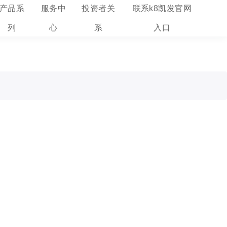
产品系
服务中
投资者关
联系k8凯发官网
列
心
系
入口