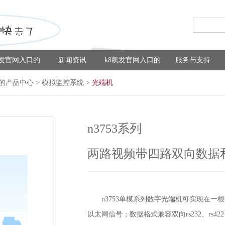
凯发官网入口的
新闻资讯
k8凯发官网入口的
服务与支持
产品中心
解决方案
口的产品中心
>
模拟监控系统
>
光端机
n3753系列
两路视频带四路双向数据
n3753单模系列数字光端机可实现在
以太网信号；数据格式兼容双向rs232、rs422、两