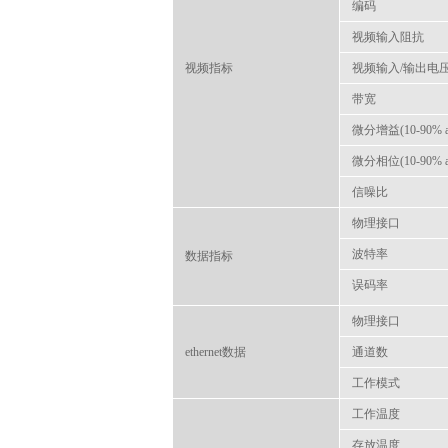
编码
视频输入阻抗
视频指标
视频输入/输出电
带宽
微分增益(10-90% a
微分相位(10-90% a
信噪比
物理接口
波特率
数据指标
误码率
物理接口
ethernet数据
通道数
工作模式
工作温度
存放温度