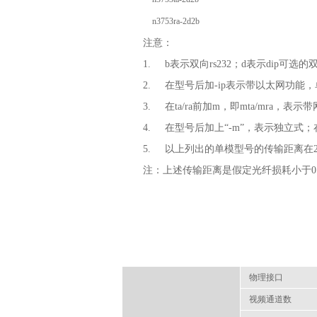
n3753ra-2d2b
注意：
1. b表示双向rs232；d表示dip可选
2. 在型号后加-ip表示带以太网功能，单模
3. 在ta/ra前加m，即mta/mra，表
4. 在型号后加上“-m”，表示独立式；
5. 以上列出的单模型号的传输距离在25k
注：上述传输距离是假定光纤损耗小于0.35db
物理接口
视频通道数