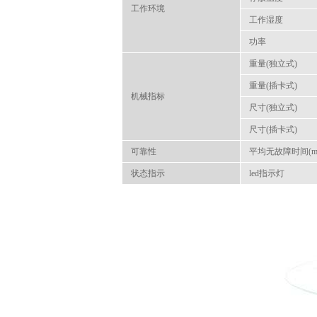
工作环境
工作湿度
功率
重量(独立式)
重量(插卡式)
机械指标
尺寸(独立式)
尺寸(插卡式)
可靠性
平均无故障时间(mt
状态指示
led指示灯