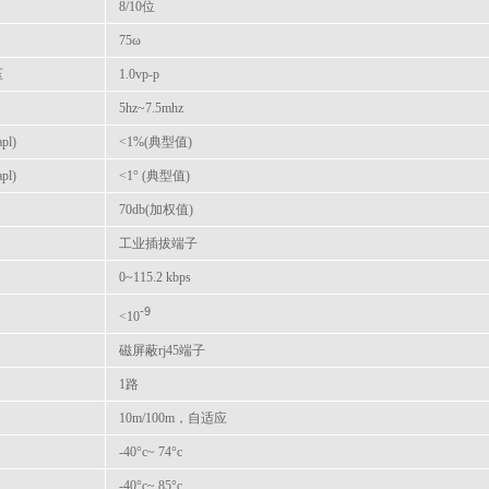
8/10位
75ω
压
1.0vp-p
5hz~7.5mhz
pl)
<1%(典型值)
pl)
<1° (典型值)
70db(加权值)
工业插拔端子
0~115.2 kbps
-9
<10
磁屏蔽rj45端子
1路
10m/100m，自适应
-40°c~ 74°c
-40°c~ 85°c