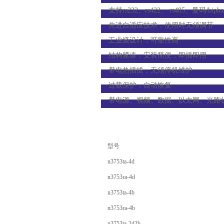
支持rs232、rs422、 rs485、曼码/biph
先进自适应技术，使用时无须调节
工业级设计，可靠性高
结构紧凑，安装简便，即插即用
带电热插拔，无须停机维护
过载保护，自动恢复
带电源、视频、数据、以太网、光路
型号
n3753ta-4d
n3753ra-4d
n3753ta-4b
n3753ra-4b
n3753ta-2d2b