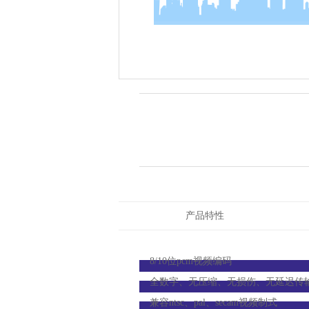
产品特性
8/10位pcm视频编码
全数字、无压缩、无损伤、无延迟传
兼容ntsc、pal、secam视频制式