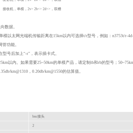
接收机，单模，2v> 2b<> 2d<>，双槽
的双向数据。
以太网光端机传输距离在15km以内可选择t/r型号，例如：n3753t/r-4d-
示带网管功能。
在型号后加上“-r”，表示插卡式。
m以内。如果需要25~50km的单模产品，请定制tb和rb的型号；50~75
/km@1310，0.20db/km@1550的估算值。
bnc接头
2