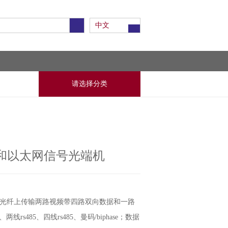
中文
请选择分类
和以太网信号光端机
一根光纤上传输两路视频带四路双向数据和一路
线rs485、四线rs485、曼码/biphase；数据