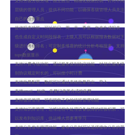
支持分级分权分域，独立自治，精细化权限控制，针对不同
层级的管理人员，提供不同功能，以确保各级管理人员关注
自己的业务重点
提供报表功能，可以按日、周、月、季度、年来生成报表，
也生成自定义时间段报表，上级人员可以根据报表数据对下
级进行考核排名；可定制多维度的统计分析考核报表，支持
topn数据显示
支持计费考核功能，通过服务级别协议功能，对超出服务级
别协议规定时长的，可以按小时计费
支持批量配置，数据可以通过表格批量导出、导入
支持email、短信、告警记录等方式的告警
支持值班管理，可实现电子化的排班管理功能
支持知识库管理，运维过程中处理设备故障的经验积累，可
以发布到知识库，供运维人员参考学习
支持公告发布管理功能，发布公告时可以选择接收公告的范