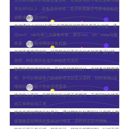
支持高准确率的视频质量诊断，在实际项目中验证诊断准确
率达90%以上，设备是否在线、是否有视频信号两项指标的
诊断准确率达100%
支持通过gb28181与第三方视频监控联网共享平台对接，通
过onvif、sdk与第三方设备对接，通过wmi、ssh、snmp与服
务器、交换机等网络设备对接
支持资产管理功能，对视频监控系统中的各种资产进行统一
管理，时刻掌控各资产的状态与去向
随需应变的流程支持：平台提供流程设计，支持产品预置流
程、并可以根据客户的实际情况自定义流程，轻松实现it运
维组织的流程个性化管理需求
提供无人值守、完整闭环的运维工单管理，工单同时支持手
动工单和自动工单
提供直观的网络拓扑展示，通过网络拓扑图可以从宏观上掌
握视频监控网络的整体运行情况，及时作出应对措施