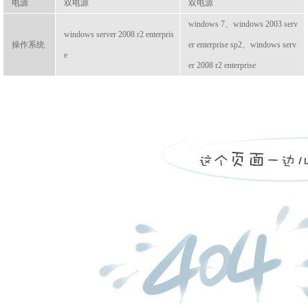
电源
双电源
双电源
windows 7、windows 2003 serv
windows server 2008 r2 enterpris
操作系统
er enterprise sp2、windows serv
e
er 2008 r2 enterprise