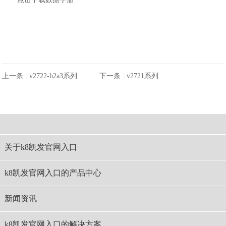
上一条 :
v2722-h2a3系列
下一条 :
v2721系列
关于k8凯发官网入口
k8凯发官网入口的产品中心
新闻资讯
k8凯发官网入口的解决方案