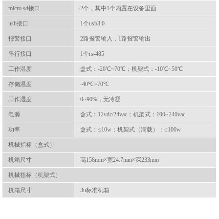
micro sd接口
2个，其中1个内置在设备里面
usb接口
1个usb3.0
报警接口
2路报警输入，1路报警输出
串行接口
1个rs-485
工作温度
盒式：-20℃~70℃；机架式：-10℃~50℃
存储温度
-40℃~70℃
工作湿度
0~90%，无冷凝
电源
盒式：12vdc/24vac；机架式：100~240vac
功率
盒式：≤10w；机架式（满载）：≤100w
机械指标（盒式）
机箱尺寸
高158mm×宽24.7mm×深233mm
机械指标（机架式）
机箱尺寸
3u标准机箱