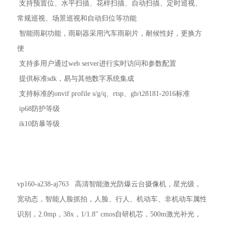
 支持预置位、水平扫描、花样扫描、自动扫描、定时巡视、
常规巡视、场景巡视和自动归位等功能
 智能雨刷功能，雨刷器采用汽车雨刷片，耐候性好，更换方
便
 支持多用户通过web server进行实时访问和参数配置
 提供标准sdk，易与其他数字系统集成
 支持标准的onvif profile s/g/q、rtsp、gb/t28181-2016标准
 ip68防护等级
 ik10防暴等级
vp160-a238-aj763 高清智能激光防爆云台摄像机，星光级，
宽动态，智能人脸抓拍，人脸、行人、机动车、非机动车属性
识别，2.0mp，38x，1/1.8" cmos自研机芯，500m激光补光，