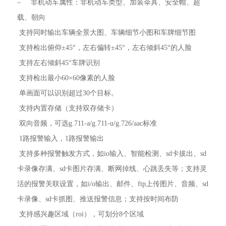
– 非机动车属性：非机动车类型、加装伞具、安全帽、超
载、朝向
 支持同时输出车辆全景大图、车辆细节小图和车牌细节图
 支持检出俯仰±45°，左右偏转±45°，左右倾斜45°的人脸
 支持左右倾斜45°车牌识别
 支持检出最小60×60像素的人脸
 单画面可以识别超过30个目标。
 支持内置存储（支持双存储卡）
 双向音频，可选g.711-a/g.711-u/g.726/aac标准
 1路报警输入，1路报警输出
 支持多种报警触发方式，如io输入、智能检测、sd卡拔出、sd
卡录像存满、sd卡图片存满、断网掉线、心跳丢失等；支持灵
活的报警关联设置，如i/o输出、邮件、ftp上传图片、音频、sd
卡录像、sd卡抓图、推送报警信息；支持按时间布防
 支持感兴趣区域（roi），可划分8个区域