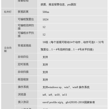
报警联动
抓图、推送报警信息、
ptz
跟踪
夜视距离
红外灯
500m
可编程预置位
1024
可编程花样扫
12
描
可编程水平扫
12
描
16
组（每个巡视可联动
14
个动作，动作可选
1 ~ 32
号
常规巡视组
云台功
预置位，
1 ~ 4
号花样扫描，
1 ~ 4
号水平扫描）
能
自动归位
支持
定时巡视
支持
自动扫描
支持
框选缩放
支持
操作系统
支持
windows xp
、
win7
、
win8
操作系统
浏览器
ie8
、
ie9
、
ie10
、
ie11
接入协议
onvif profile s/g/q
、
gb/t28181-2016
国家标准