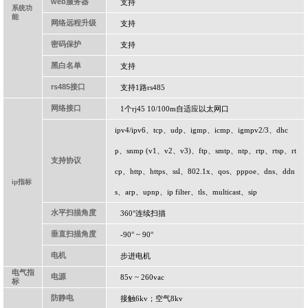
web
服务器
支持
系统功
能
网络远程升级
支持
密码保护
支持
黑白名单
支持
rs485
接口
支持
1
路
rs485
网络接口
1
个
rj45 10/100m
自适应以太网口
ipv4/ipv6
、
tcp
、
udp
、
igmp
、
icmp
、
igmpv2/3
、
dhc
p
、
snmp (v1
、
v2
、
v3)
、
ftp
、
smtp
、
ntp
、
rtp
、
rtsp
、
rt
支持协议
cp
、
http
、
https
、
ssl
、
802.1x
、
qos
、
pppoe
、
dns
、
ddn
ip
指标
s
、
arp
、
upnp
、
ip filter
、
tls
、
multicast
、
sip
水平扫描角度
360°
连续扫描
垂直扫描角度
-90° ~ 90°
电机
步进电机
电气指
电源
85v ~ 260vac
标
防静电
接触
6kv
；空气
8kv