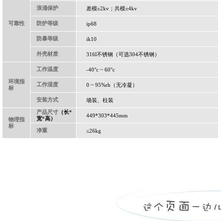
浪涌保护
差模±
2kv
；共模±
4kv
可靠性
防护等级
ip68
防暴等级
ik10
外壳材质
316l
不锈钢（可选
304
不锈钢）
工作温度
-40°c ~ 60°c
环境指
工作湿度
0 ~ 95%rh
（无冷凝）
标
安装方式
墙装、柱装
产品尺寸
（长
*
449*303*445mm
宽
*
高）
物理指
标
净重
≤
26kg