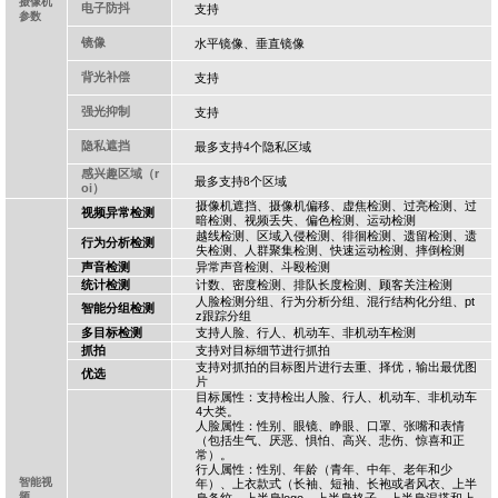
摄像机
电子防抖
支持
参数
镜像
水平镜像、垂直镜像
背光补偿
支持
强光抑制
支持
隐私遮挡
最多支持
4
个隐私区域
感兴趣区域（
r
最多支持
8
个区域
oi
）
摄像机遮挡、摄像机偏移、虚焦检测、过亮检测、过
视频异常检测
暗检测、视频丢失、偏色检测、运动检测
越线检测、区域入侵检测、徘徊检测、遗留检测、遗
行为分析检测
失检测、人群聚集检测、快速运动检测、摔倒检测
声音检测
异常声音检测、斗殴检测
统计检测
计数、密度检测、排队长度检测、顾客关注检测
人脸检测分组、行为分析分组、混行结构化分组、
pt
智能分组检测
z
跟踪分组
多目标检测
支持人脸、行人、机动车、非机动车检测
抓拍
支持对目标细节进行抓拍
支持对抓拍的目标图片进行去重、择优，输出最优图
优选
片
目标属性：支持检出人脸、行人、机动车、非机动车
4
大类。
人脸属性：性别、眼镜、睁眼、口罩、张嘴和表情
（包括生气、厌恶、惧怕、高兴、悲伤、惊喜和正
常）。
行人属性：性别、年龄（青年、中年、老年和少
智能视
年）、上衣款式（长袖、短袖、长袍或者风衣、上半
频