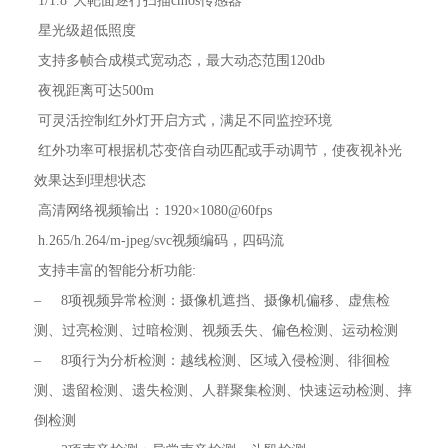
 1/1.8"大靶面逐行扫描cmos传感器
 星光级超低照度
 支持多帧合成模式宽动态，最大动态范围120db
 夜视距离可达500m
 可灵活控制红外灯开启方式，满足不同监控环境
 红外功率可根据机芯变倍自动匹配或手动调节，使夜视补光
效果达到理想状态
 高清网络视频输出：1920×1080@60fps
 h.265/h.264/m-jpeg/svc视频编码，四码流
 支持丰富的智能分析功能:
– 8项视频异常检测：摄像机遮挡、摄像机偏移、虚焦检
测、过亮检测、过暗检测、视频丢失、偏色检测、运动检测
– 8项行为分析检测：越线检测、区域入侵检测、徘徊检
测、遗留检测、遗失检测、人群聚集检测、快速运动检测、摔
倒检测