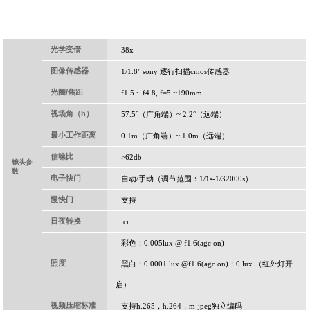
光学变倍
38x
图像传感器
1/1.8" sony
逐行扫描
cmos
传感器
光圈
/
焦距
f1.5 ~ f4.8, f=5 ~190mm
视场角（
h
）
57.5
°（广角端）
~ 2.2
°（远端）
最小工作距离
0.1m
（广角端）
~ 1.0m
（远端）
信噪比
>62db
镜头参
数
电子快门
自动
/
手动（调节范围：
1/1s-1/32000s
）
慢快门
支持
日夜转换
icr
彩色：
0.005lux @ f1.6(agc on)
照度
黑白：
0.0001 lux @f1.6(agc on)
；
0 lux
（红外灯开
启）
视频压缩标准
支持
h.265
，
h.264
，
m-jpeg
独立编码