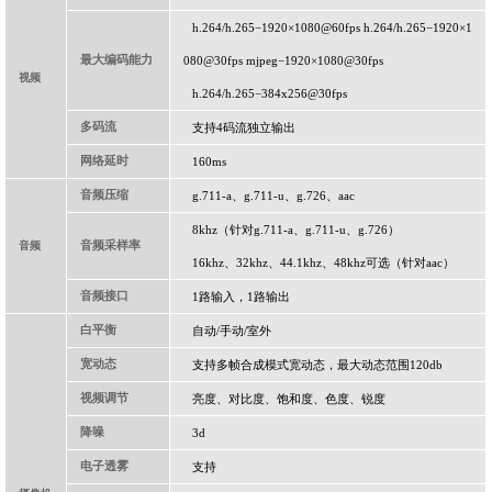
h.264/h.265
−
1920
×
1080@60fps h.264/h.265
−
1920
×
1
最大编码能力
080@30fps mjpeg
−
1920
×
1080@30fps
视频
h.264/h.265
−
384x256@30fps
多码流
支持
4
码流独立输出
网络延时
160ms
音频压缩
g.711-a
、
g.711-u
、
g.726
、
aac
8khz
（针对
g.711-a
、
g.711-u
、
g.726
）
音频采样率
音频
16khz
、
32khz
、
44.1khz
、
48khz
可选（针对
aac
）
音频接口
1
路输入，
1
路输出
白平衡
自动
/
手动
/
室外
宽动态
支持多帧合成模式宽动态，最大动态范围
120db
视频调节
亮度、对比度、饱和度、色度、锐度
降噪
3d
电子透雾
支持