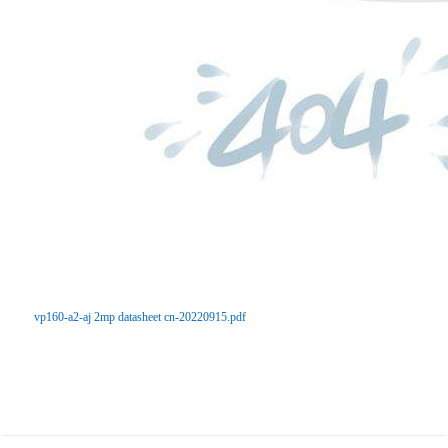
vp160-a2-aj 2mp datasheet cn-20220915.pdf