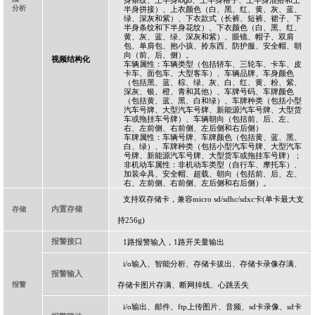
身条纹、上半身
logo
、上半身格子、上半身混搭和上
分析
半身拼接）、上衣颜色（白、黑、红、黄、灰、蓝、
绿、深灰和紫）、下衣款式（长裤、短裤、裙子、下
半身条纹和下半身花纹）、下衣颜色（白、黑、红、
黄、灰、蓝、绿、深灰和紫）、眼镜、帽子、双肩
包、单肩包、抱小孩、拎东西、防护服、安全帽、朝
向（前、后、侧）。
视频结构化
车辆属性：车辆类型（包括轿车、三轮车、卡车、皮
卡车、面包车、大型客车）、车辆品牌、车身颜色
（包括黑、蓝、棕、绿、灰、白、红、黄、粉、紫、
深灰、银、橙、青和其他）、车牌号码、车牌颜色
（包括黄、蓝、黑、白和绿）、车牌种类（包括小型
汽车号牌、大型汽车号牌、新能源汽车号牌、大型货
车或拖挂车号牌）、车辆朝向（包括前、后、左、
右、左前侧、右前侧、左后侧和右后侧）
车牌属性：车辆号牌、车牌颜色（包括黄、蓝、黑、
白、绿）、车牌种类（包括小型汽车号牌、大型汽车
号牌、新能源汽车号牌、大型货车或拖挂车号牌）；
非机动车属性：非机动车类型（自行车、摩托车）、
加装伞具、安全帽、超载、朝向（包括前、后、左、
右、左前侧、右前侧、左后侧和右后侧）。
支持双存储卡，兼容
micro sd/sdhc/sdxc
卡
(
单卡最大支
内置存储
存储
持
256g)
报警接口
1
路报警输入，
1
路开关量输出
i/o
输入、智能分析、存储卡拔出、存储卡录像存满、
报警输入
报警
存储卡图片存满、断网掉线、心跳丢失
i/o
输出、邮件、
ftp
上传图片、音频、
sd
卡录像、
sd
卡