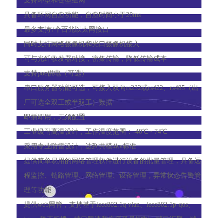
支持环型和链型组网
的运行状态，提供完善的维护管理功能。
具备环网自愈功能，自愈时间小于20ms
适用于高速公路、智能交通、轨道交通、平安城市、工业园区、机
最多支持7个百兆以太网接口
场、港口等场合。
同时支持网络摄像机和光口摄像机接入
可与光纤收发器对接，密集传输，降低传输成本
支持poe供电（可选）
串口服务器功能可选，可接入双向rs232或rs422、rs485（出
厂可选全双工或半双工）数据
即插即用，无须配置
工业级耐高温设计，工作温度范围：-40℃~ 74℃
采用专业防雷设计，达到共模4kv标准
提供简单易用的网络管理软件进行设备的批量管理，具备远
程监控、链路管理、网络管理、设备管理，异常状态告警管
理等功能
提供web网管，支持基于ieee802.1q vlan、ieee802.1p-qos、