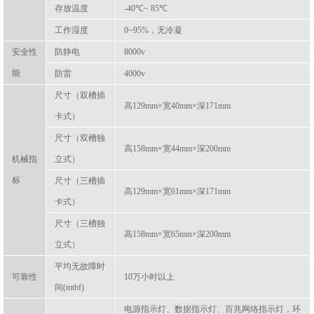
存放温度
-40℃~ 85℃
工作湿度
0~95%，无冷凝
安全性
防静电
8000v
能
防雷
4000v
尺寸（双槽插
高129mm×宽40mm×深171mm
卡式）
尺寸（双槽独
高158mm×宽44mm×深200mm
机械指
立式）
标
尺寸（三槽插
高129mm×宽61mm×深171mm
卡式）
尺寸（三槽独
高158mm×宽65mm×深200mm
立式）
平均无故障时
可靠性
10万小时以上
间(mtbf)
电源指示灯、数据指示灯、百兆网络指示灯，环