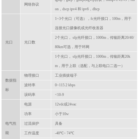
网络协议
on，dscp ipv4 和 ipv6，dhcp
1~3个光口（可选），fc光纤接口，100m，用于
连接光口摄像机或光纤收发器
2个光口， sfp光纤接口，1000m，传输距离20/40/
光口
光口数
80km可选，用于环网
1个光口， sfp光纤接口，1000m，传输距离20k
m，用于上联（选配，与上联电口二选一）
物理接口
工业插拔端子
数据指
波特率
0~115.2 kbps
标
误码率
<10-9
电源
12vdc或24vac
功率
小于10w
电气性
过流保护
具备
能
工作温度
-40℃~ 74℃