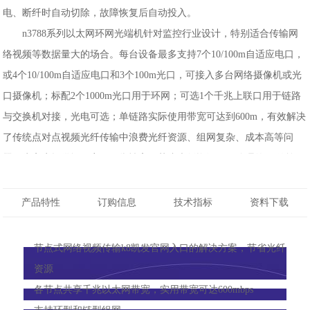
电、断纤时自动切除，故障恢复后自动投入。
n3788系列以太网环网光端机针对监控行业设计，特别适合传输网
络视频等数据量大的场合。每台设备最多支持7个10/100m自适应电口，
或4个10/100m自适应电口和3个100m光口，可接入多台网络摄像机或光
口摄像机；标配2个1000m光口用于环网；可选1个千兆上联口用于链路
与交换机对接，光电可选；单链路实际使用带宽可达到600m，有效解决
了传统点对点视频光纤传输中浪费光纤资源、组网复杂、成本高等问
题，为客户提供远距离、可靠性高、节省光纤资源、可管理的ipc传输k8
凯发官网入口的解决方案。10/100m自适应电口支持poe供电功能，符合
ieee 802.3af标准，可通过网线给功率低于15.4w的ip摄像机供电。
产品特性
订购信息
技术指标
资料下载
支持串口服务器功能，可传双向rs232或双向rs485（出厂可选全双
工或半双工）/422数据。
节点式网络视频传输k8凯发官网入口的解决方案，节省光纤
具备强大的网管功能，可实现对整条链路的网络管理，其配套的网
资源
管软件可实现设备参数配置如批量修改ip地址、设备实时监测、网络管
各节点共享千兆以太网带宽，实用带宽可达600mbps
理、链路管理如显示链路拓扑图、报警管理等功能，实时监控每台设备