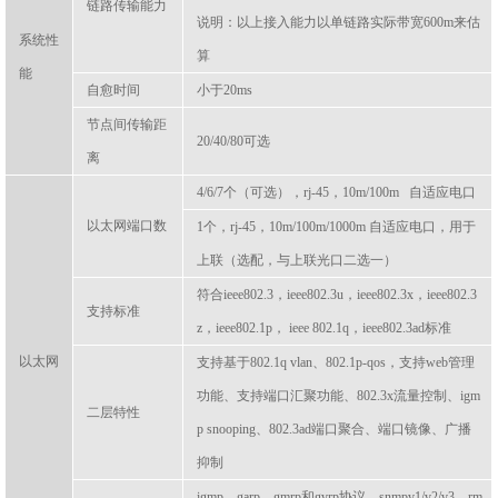
链路传输能力
说明：以上接入能力以单链路实际带宽600m来估
系统性
算
能
自愈时间
小于20ms
节点间传输距
20/40/80可选
离
4/6/7个（可选），rj-45，10m/100m 自适应电口
以太网端口数
1个，rj-45，10m/100m/1000m 自适应电口，用于
上联（选配，与上联光口二选一）
符合ieee802.3，ieee802.3u，ieee802.3x，ieee802.3
支持标准
z，ieee802.1p， ieee 802.1q，ieee802.3ad标准
以太网
支持基于802.1q vlan、802.1p-qos，支持web管理
功能、支持端口汇聚功能、802.3x流量控制、igm
二层特性
p snooping、802.3ad端口聚合、端口镜像、广播
抑制
igmp，garp，gmrp和gvrp协议，snmpv1/v2/v3，rm