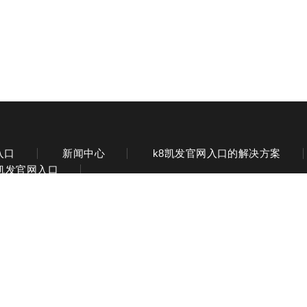
入口
新闻中心
k8凯发官网入口的解决方案
8凯发官网入口
-755-86095088