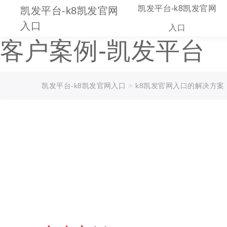
凯发平台-k8凯发官网
凯发平台-k8凯发官网
入口
入口
客户案例-凯发平台
k8凯发官网入口的
新型智慧城市K8凯发官网入口的
凯发平台-k8凯发官网入口
k8凯发官网入口的解决方案