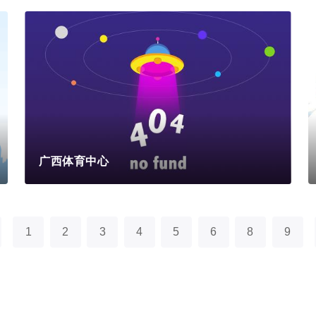
广西体育中心
1
2
3
4
5
6
8
9