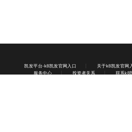
凯发平台-k8凯发官网入口
关于k8凯发官网
服务中心
投资者关系
联系k
地址：深圳市龙华区观澜高新技术产业园英飞拓园区/电话：86
传真：86-755-86095088 / 邮箱: / 邮编: 518110
超链接： | |
k8凯发官网入口的版权所有 © 英飞拓infinova 2024